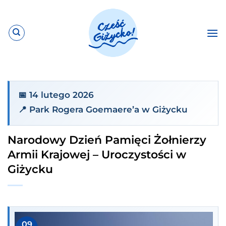
Przewiń
do
zawartości
📅 14 lutego 2026
📍 Park Rogera Goemaere’a w Giżycku
Narodowy Dzień Pamięci Żołnierzy
Armii Krajowej – Uroczystości w
Giżycku
09