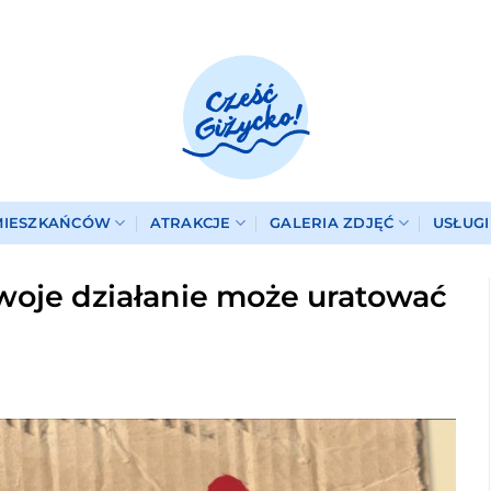
MIESZKAŃCÓW
ATRAKCJE
GALERIA ZDJĘĆ
USŁUG
twoje działanie może uratować