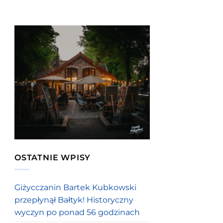
OSTATNIE WPISY
Giżycczanin Bartek Kubkowski
przepłynął Bałtyk! Historyczny
wyczyn po ponad 56 godzinach