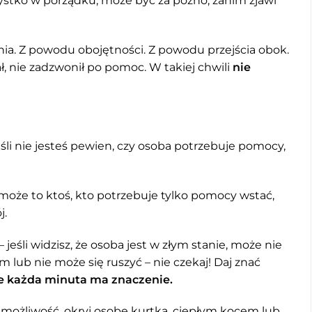
zystko w porządku, może być za późno, zanim zjawi
ia. Z powodu obojętności. Z powodu przejścia obok.
ł, nie zadzwonił po pomoc. W takiej chwili
nie
śli nie jesteś pewien, czy osoba potrzebuje pomocy,
może to ktoś, kto potrzebuje tylko pomocy wstać,
j.
– jeśli widzisz, że osoba jest w złym stanie, może nie
lub nie może się ruszyć – nie czekaj! Daj znać
że każda minuta ma znaczenie.
z możliwość, okryj osobę kurtką, ciepłym kocem lub