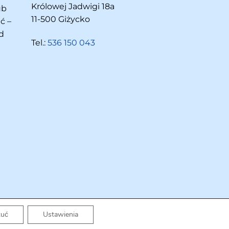
Królowej Jadwigi 18a
ub
11-500 Giżycko
ć –
d
Tel.:
536 150 043
zuć
Ustawienia