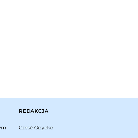
REDAKCJA
rym
Cześć Giżycko