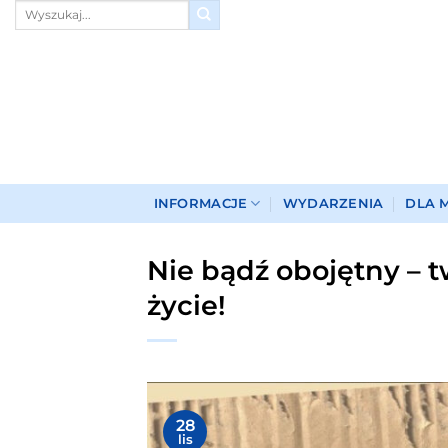
Przewiń
do
zawartości
INFORMACJE
WYDARZENIA
DLA 
Nie bądź obojętny – 
życie!
28
lis