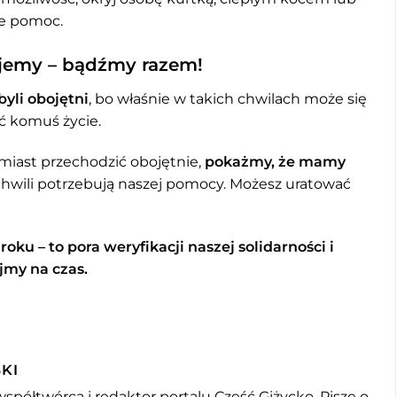
ie pomoc.
lujemy – bądźmy razem!
byli obojętni
, bo właśnie w takich chwilach może się
ć komuś życie.
iast przechodzić obojętnie,
pokażmy, że mamy
chwili potrzebują naszej pomocy. Możesz uratować
roku – to pora weryfikacji naszej solidarności i
jmy na czas.
KI
współtwórca i redaktor portalu Cześć Giżycko. Pisze o