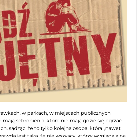
a ławkach, w parkach, w miejscach publicznych
e mają schronienia, które nie mają gdzie się ogrzać.
, sądząc, że to tylko kolejna osoba, która „nawet
awda jest taka, że nie wszyscy, którzy wyglądają na