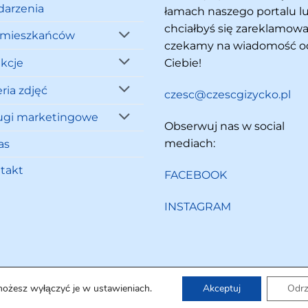
arzenia
łamach naszego portalu l
chciałbyś się zareklamowa
 mieszkańców
czekamy na wiadomość o
akcje
Ciebie!
ria zdjęć
czesc@czescgizycko.pl
ugi marketingowe
Obserwuj nas w social
mediach:
as
takt
FACEBOOK
INSTAGRAM
możesz wyłączyć je w ustawieniach.
Akceptuj
Odr
Copyright 2026 ©
Cześć Giżycko