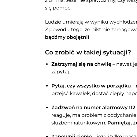
z zimna. Jeśli nie sprawdzimy, czy ws
się pomoc.
Ludzie umierają w wyniku wychłodzen
Z powodu tego, że nikt nie zareagowa
bądźmy obojętni!
Co zrobić w takiej sytuacji?
Zatrzymaj się na chwilę
– nawet je
zapytaj.
Pytaj, czy wszystko w porządku
– 
przejść kawałek, dostać ciepły napó
Zadzwoń na numer alarmowy 112
reaguje, ma problem z oddychaniem 
służbom ratunkowym.
Pamiętaj, 
Zapewnij ciepło
– jeżeli tylko mas