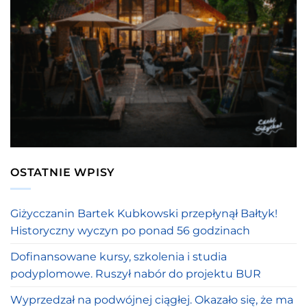
OSTATNIE WPISY
Giżycczanin Bartek Kubkowski przepłynął Bałtyk!
Historyczny wyczyn po ponad 56 godzinach
Dofinansowane kursy, szkolenia i studia
podyplomowe. Ruszył nabór do projektu BUR
Wyprzedzał na podwójnej ciągłej. Okazało się, że ma