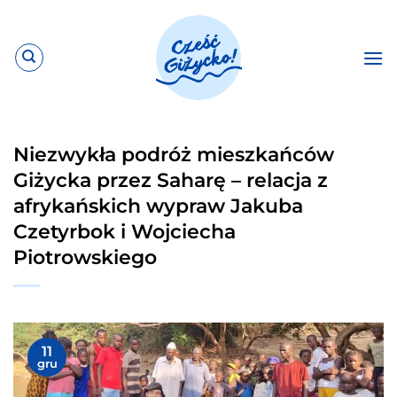
Przewiń
do
zawartości
Niezwykła podróż mieszkańców
Giżycka przez Saharę – relacja z
afrykańskich wypraw Jakuba
Czetyrbok i Wojciecha
Piotrowskiego
11
gru