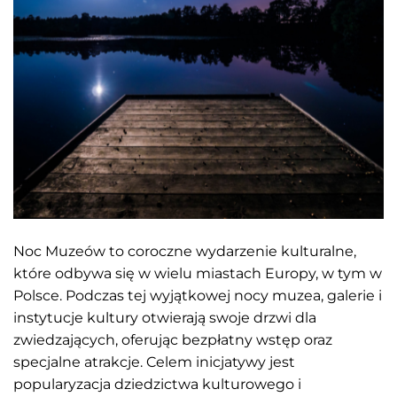
Noc Muzeów to coroczne wydarzenie kulturalne,
które odbywa się w wielu miastach Europy, w tym w
Polsce.
Podczas tej wyjątkowej nocy muzea, galerie i
instytucje kultury otwierają swoje drzwi dla
zwiedzających, oferując bezpłatny wstęp oraz
specjalne atrakcje.
Celem inicjatywy jest
popularyzacja dziedzictwa kulturowego i