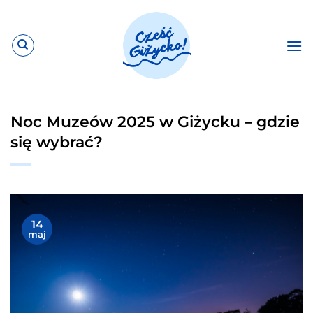
Przewiń
do
zawartości
Noc Muzeów 2025 w Giżycku – gdzie
się wybrać?
14
maj