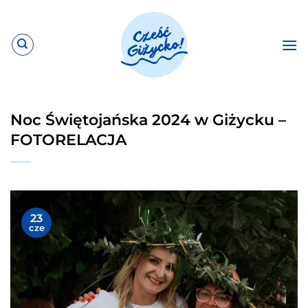
Przewiń
do
zawartości
Noc Świętojańska 2024 w Giżycku –
FOTORELACJA
23
cze