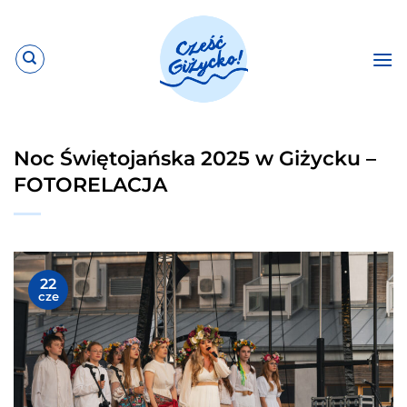
Przewiń
do
zawartości
Noc Świętojańska 2025 w Giżycku –
FOTORELACJA
22
cze