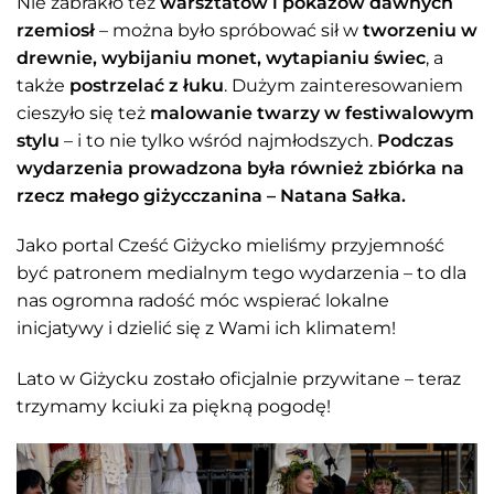
Nie zabrakło też
warsztatów i pokazów dawnych
rzemiosł
– można było spróbować sił w
tworzeniu w
drewnie, wybijaniu monet, wytapianiu świec
, a
także
postrzelać z łuku
. Dużym zainteresowaniem
cieszyło się też
malowanie twarzy w festiwalowym
stylu
– i to nie tylko wśród najmłodszych.
Podczas
wydarzenia prowadzona była również zbiórka na
rzecz małego giżycczanina – Natana Sałka.
Jako portal Cześć Giżycko mieliśmy przyjemność
być patronem medialnym tego wydarzenia – to dla
nas ogromna radość móc wspierać lokalne
inicjatywy i dzielić się z Wami ich klimatem!
Lato w Giżycku zostało oficjalnie przywitane – teraz
trzymamy kciuki za piękną pogodę!