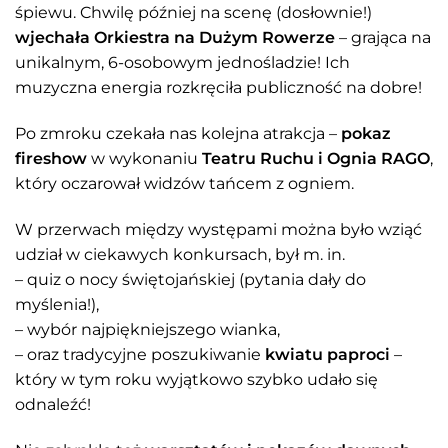
śpiewu. Chwilę później na scenę (dosłownie!)
wjechała Orkiestra na Dużym Rowerze
– grająca na
unikalnym, 6-osobowym jednośladzie! Ich
muzyczna energia rozkręciła publiczność na dobre!
Po zmroku czekała nas kolejna atrakcja –
pokaz
fireshow
w wykonaniu
Teatru Ruchu i Ognia RAGO
,
który oczarował widzów tańcem z ogniem.
W przerwach między występami można było wziąć
udział w ciekawych konkursach, był m. in.
– quiz o nocy świętojańskiej (pytania dały do
myślenia!),
– wybór najpiękniejszego wianka,
– oraz tradycyjne poszukiwanie
kwiatu paproci
–
który w tym roku wyjątkowo szybko udało się
odnaleźć!