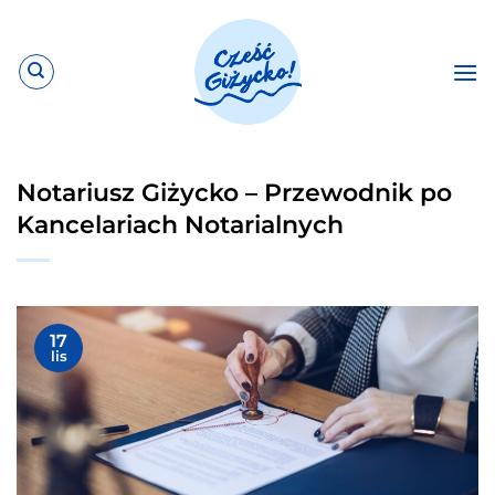
Przewiń
do
zawartości
Notariusz Giżycko – Przewodnik po
Kancelariach Notarialnych
17
lis