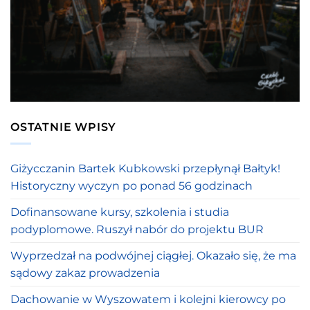
OSTATNIE WPISY
Giżycczanin Bartek Kubkowski przepłynął Bałtyk!
Historyczny wyczyn po ponad 56 godzinach
Dofinansowane kursy, szkolenia i studia
podyplomowe. Ruszył nabór do projektu BUR
Wyprzedzał na podwójnej ciągłej. Okazało się, że ma
sądowy zakaz prowadzenia
Dachowanie w Wyszowatem i kolejni kierowcy po