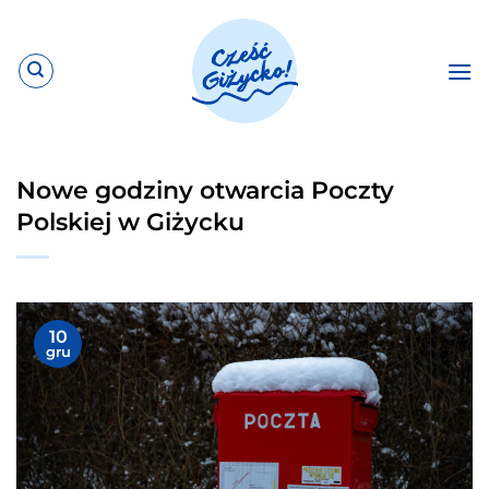
Przewiń
do
zawartości
Nowe godziny otwarcia Poczty
Polskiej w Giżycku
10
gru