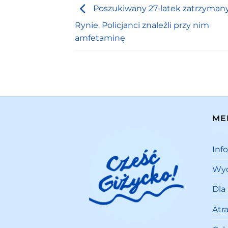
Poszukiwany 27-latek zatrzyman
Rynie. Policjanci znaleźli przy nim
amfetaminę
ME
Inf
Wyd
Dla
Atr