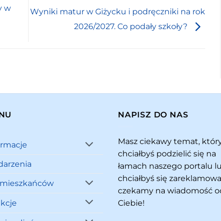
y w
Wyniki matur w Giżycku i podręczniki na rok
2026/2027. Co podały szkoły?
NU
NAPISZ DO NAS
Masz ciekawy temat, któ
ormacje
chciałbyś podzielić się na
arzenia
łamach naszego portalu l
chciałbyś się zareklamowa
 mieszkańców
czekamy na wiadomość o
akcje
Ciebie!