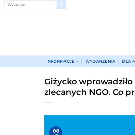
Przewiń
do
zawartości
INFORMACJE
WYDARZENIA
DLA 
Giżycko wprowadziło 
zlecanych NGO. Co pr
08