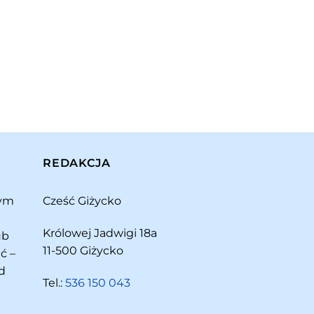
REDAKCJA
rym
Cześć Giżycko
Królowej Jadwigi 18a
ub
11-500 Giżycko
ć –
d
Tel.:
536 150 043