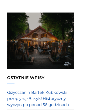
OSTATNIE WPISY
Giżycczanin Bartek Kubkowski
przepłynął Bałtyk! Historyczny
wyczyn po ponad 56 godzinach