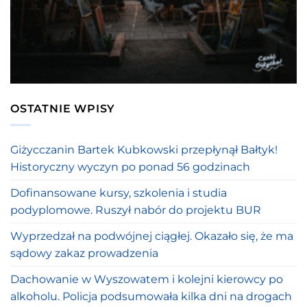
OSTATNIE WPISY
Giżycczanin Bartek Kubkowski przepłynął Bałtyk!
Historyczny wyczyn po ponad 56 godzinach
Dofinansowane kursy, szkolenia i studia
podyplomowe. Ruszył nabór do projektu BUR
Wyprzedzał na podwójnej ciągłej. Okazało się, że ma
sądowy zakaz prowadzenia
Dachowanie w Wyszowatem i kolejni kierowcy po
alkoholu. Policja podsumowała kilka dni na drogach