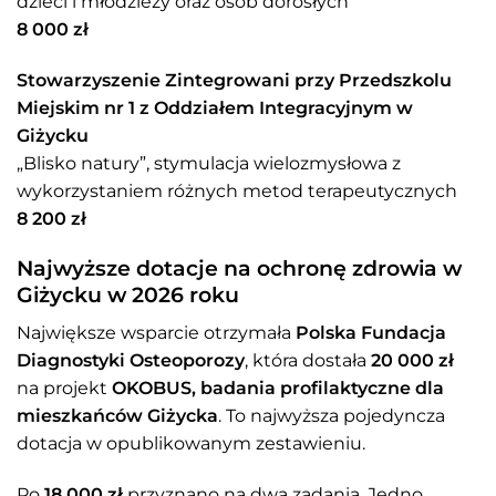
dzieci i młodzieży oraz osób dorosłych
8 000 zł
Stowarzyszenie Zintegrowani przy Przedszkolu
Miejskim nr 1 z Oddziałem Integracyjnym w
Giżycku
„Blisko natury”, stymulacja wielozmysłowa z
wykorzystaniem różnych metod terapeutycznych
8 200 zł
Najwyższe dotacje na ochronę zdrowia w
Giżycku w 2026 roku
Największe wsparcie otrzymała
Polska Fundacja
Diagnostyki Osteoporozy
, która dostała
20 000 zł
na projekt
OKOBUS, badania profilaktyczne dla
mieszkańców Giżycka
. To najwyższa pojedyncza
dotacja w opublikowanym zestawieniu.
Po
18 000 zł
przyznano na dwa zadania. Jedno