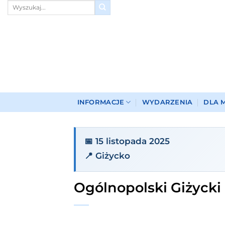
Przewiń
do
zawartości
INFORMACJE
WYDARZENIA
DLA 
📅 15 listopada 2025
📍 Giżycko
Ogólnopolski Giżycki 