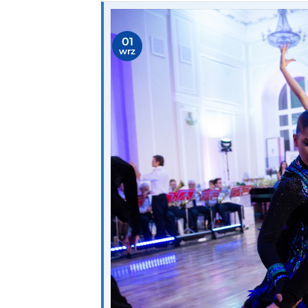
01
wrz