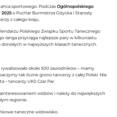
cą tańca sportowego. Podczas
Ogólnopolskiego
r 2025
o Puchar Burmistrza Giżycka i Starosty
erzy z całego kraju.
kalendarzu Polskiego Związku Sportu Tanecznego
go ranga przyciąga najlepsze pary w kilkunastu
o dorosłych w najwyższych klasach tanecznych.
e rywalizowało około 500 zawodników – mamy
aczymy tak liczne grono tancerzy z całej Polski. Nie
a – tancerzy UKS Czar Par.
 zainteresowaniem widzów i należy do największych
łym regionie.
jątkowe taneczne widowisko.