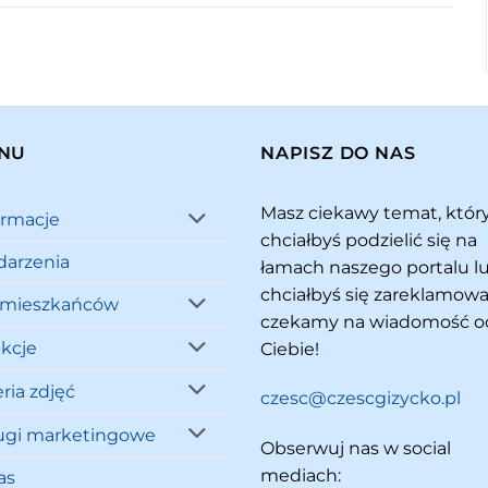
NU
NAPISZ DO NAS
Masz ciekawy temat, któ
ormacje
chciałbyś podzielić się na
arzenia
łamach naszego portalu l
chciałbyś się zareklamowa
 mieszkańców
czekamy na wiadomość o
akcje
Ciebie!
ria zdjęć
czesc@czescgizycko.pl
ugi marketingowe
Obserwuj nas w social
mediach:
as