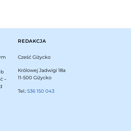
REDAKCJA
rym
Cześć Giżycko
Królowej Jadwigi 18a
ub
11-500 Giżycko
ć –
d
Tel.:
536 150 043