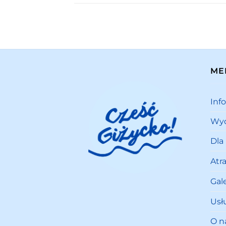
ME
Inf
Wyd
Dla
Atr
Gale
Usł
O n