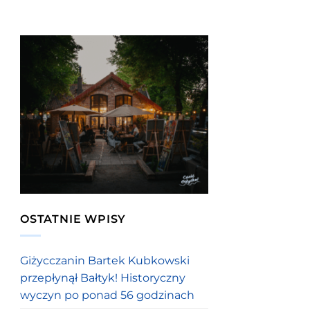
OSTATNIE WPISY
Giżycczanin Bartek Kubkowski
przepłynął Bałtyk! Historyczny
wyczyn po ponad 56 godzinach