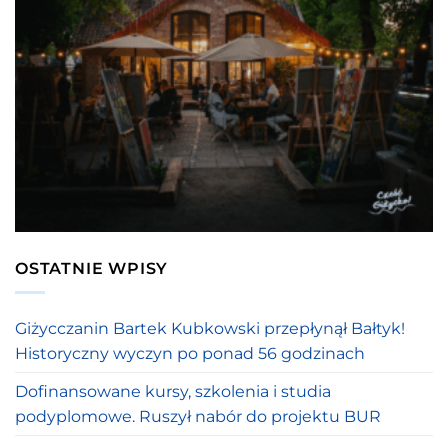
OSTATNIE WPISY
Giżycczanin Bartek Kubkowski przepłynął Bałtyk!
Historyczny wyczyn po ponad 56 godzinach
Dofinansowane kursy, szkolenia i studia
podyplomowe. Ruszył nabór do projektu BUR