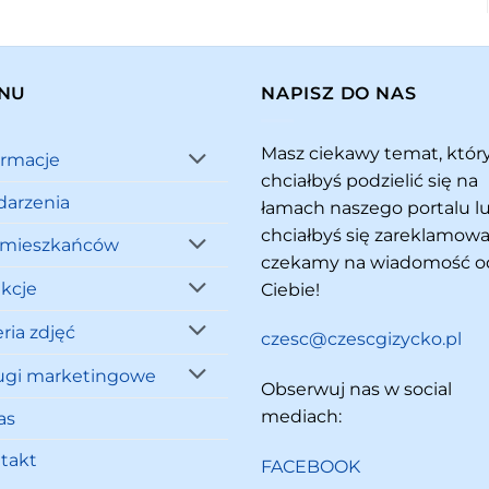
NU
NAPISZ DO NAS
Masz ciekawy temat, któ
ormacje
chciałbyś podzielić się na
arzenia
łamach naszego portalu l
chciałbyś się zareklamowa
 mieszkańców
czekamy na wiadomość o
akcje
Ciebie!
ria zdjęć
czesc@czescgizycko.pl
ugi marketingowe
Obserwuj nas w social
mediach:
as
takt
FACEBOOK