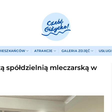
MIESZKAŃCÓW
ATRAKCJE
GALERIA ZDJĘĆ
USŁUG
ą spółdzielnią mleczarską w