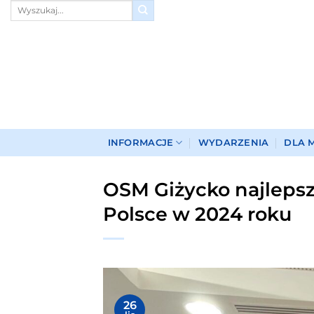
Przewiń
do
zawartości
INFORMACJE
WYDARZENIA
DLA 
OSM Giżycko najlepsz
Polsce w 2024 roku
26