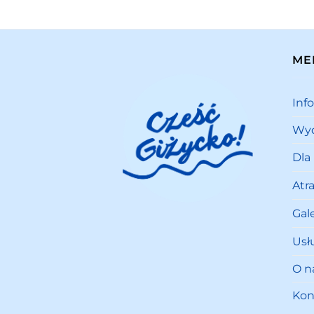
ME
Inf
Wyd
Dla
Atr
Gale
Usł
O n
Kon