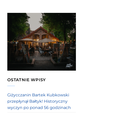
OSTATNIE WPISY
Giżycczanin Bartek Kubkowski
przepłynął Bałtyk! Historyczny
wyczyn po ponad 56 godzinach