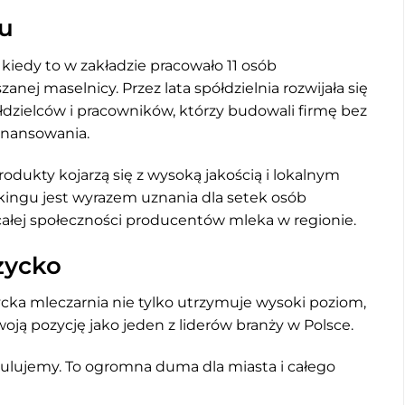
ju
 kiedy to w zakładzie pracowało 11 osób
nej maselnicy. Przez lata spółdzielnia rozwijała się
łdzielców i pracowników, którzy budowali firmę bez
inansowania.
odukty kojarzą się z wysoką jakością i lokalnym
ingu jest wyrazem uznania dla setek osób
a całej społeczności producentów mleka w regionie.
życko
ycka mleczarnia nie tylko utrzymuje wysoki poziom,
ją pozycję jako jeden z liderów branży w Polsce.
atulujemy. To ogromna duma dla miasta i całego