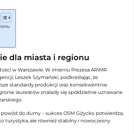
gionu
 dla miasta i regionu
tości w Warszawie. W imieniu Prezesa ARiMR
encji, Leszek Szymański, podkreślając, że
ższe standardy produkcji oraz konsekwentnie
ronie laureatów znalazły się spółdzielnie uznawane
zarskiego.
 i powód do dumy – sukces OSM Giżycko potwierdza,
ko turystyka, ale również stabilny i nowoczesny