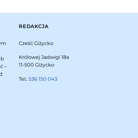
REDAKCJA
rym
Cześć Giżycko
Królowej Jadwigi 18a
ub
11-500 Giżycko
ć –
d
Tel.:
536 150 043