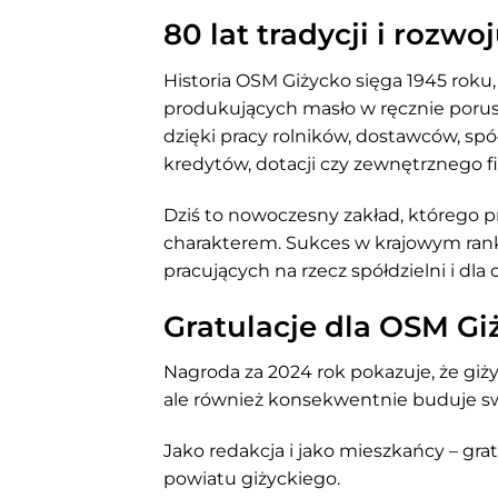
80 lat tradycji i rozwo
Historia OSM Giżycko sięga 1945 roku,
produkujących masło w ręcznie porusza
dzięki pracy rolników, dostawców, spó
kredytów, dotacji czy zewnętrznego f
Dziś to nowoczesny zakład, którego pr
charakterem. Sukces w krajowym rank
pracujących na rzecz spółdzielni i dl
Gratulacje dla OSM Gi
Nagroda za 2024 rok pokazuje, że giż
ale również konsekwentnie buduje swo
Jako redakcja i jako mieszkańcy – gr
powiatu giżyckiego.