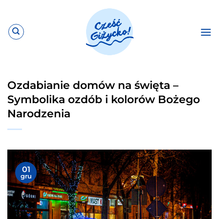
Przewiń
do
zawartości
Ozdabianie domów na święta –
Symbolika ozdób i kolorów Bożego
Narodzenia
01
gru