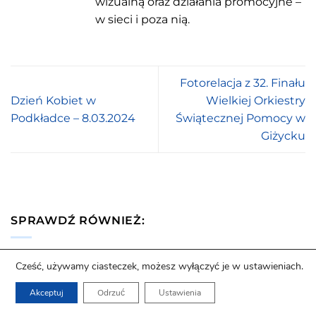
wizualną oraz działania promocyjne –
w sieci i poza nią.
Fotorelacja z 32. Finału
Dzień Kobiet w
Wielkiej Orkiestry
Podkładce – 8.03.2024
Świątecznej Pomocy w
Giżycku
SPRAWDŹ RÓWNIEŻ:
Kalendarz wydarzeń Giżycko
Cześć, używamy ciasteczek, możesz wyłączyć je w ustawieniach.
Atrakcje w Giżycku
Akceptuj
Odrzuć
Ustawienia