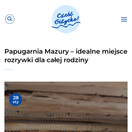
Przewiń
do
zawartości
Papugarnia Mazury – idealne miejsce
rozrywki dla całej rodziny
28
sty