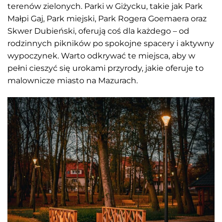
terenów zielonych. Parki w Giżycku, takie jak Park
Małpi Gaj, Park miejski, Park Rogera Goemaera oraz
Skwer Dubieński, oferują coś dla każdego – od
rodzinnych pikników po spokojne spacery i aktywny
wypoczynek. Warto odkrywać te miejsca, aby w
pełni cieszyć się urokami przyrody, jakie oferuje to
malownicze miasto na Mazurach.