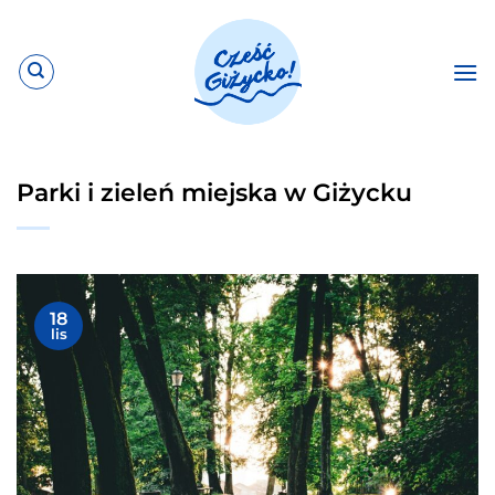
Przewiń
do
zawartości
Parki i zieleń miejska w Giżycku
18
lis