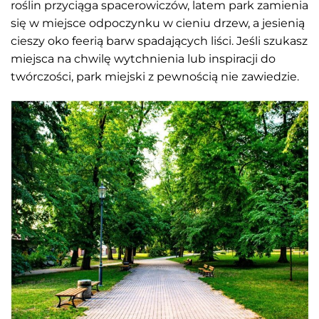
roślin przyciąga spacerowiczów, latem park zamienia
się w miejsce odpoczynku w cieniu drzew, a jesienią
cieszy oko feerią barw spadających liści. Jeśli szukasz
miejsca na chwilę wytchnienia lub inspiracji do
twórczości, park miejski z pewnością nie zawiedzie.