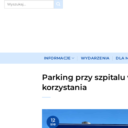
Przewiń
do
zawartości
INFORMACJE
WYDARZENIA
DLA 
Parking przy szpitalu
korzystania
12
sie