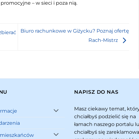
 promocyjne – w sieci i poza nią.
Biuro rachunkowe w Giżycku? Poznaj ofertę
zbierać
Rach-Mistrz
NU
NAPISZ DO NAS
Masz ciekawy temat, któ
ormacje
chciałbyś podzielić się na
arzenia
łamach naszego portalu l
chciałbyś się zareklamowa
 mieszkańców