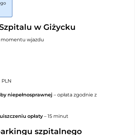
ego
Szpitalu w Giżycku
d momentu wjazdu
N
0 PLN
oby niepełnosprawnej
– opłata zgodnie z
uiszczeniu opłaty
– 15 minut
parkingu szpitalnego