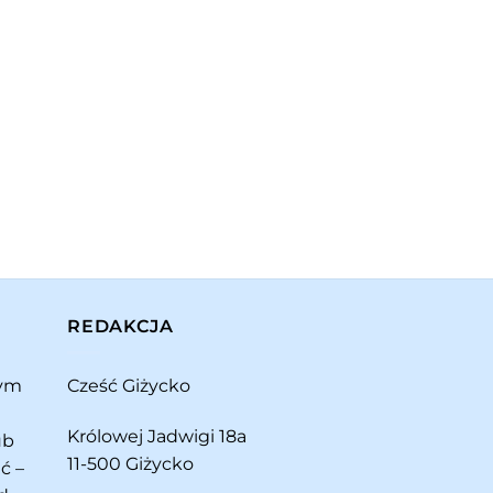
REDAKCJA
rym
Cześć Giżycko
Królowej Jadwigi 18a
ub
11-500 Giżycko
ć –