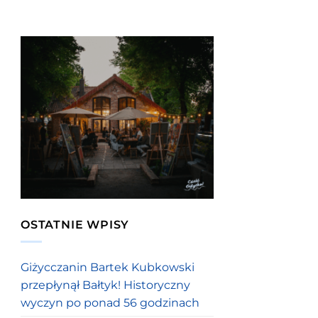
OSTATNIE WPISY
Giżycczanin Bartek Kubkowski
przepłynął Bałtyk! Historyczny
wyczyn po ponad 56 godzinach