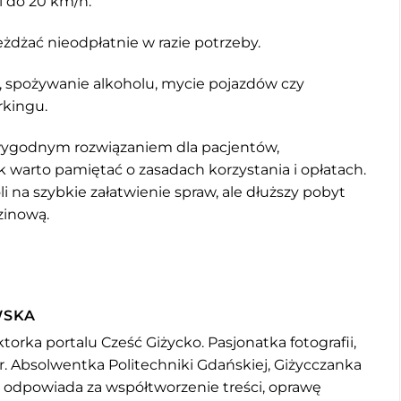
 do 20 km/h.
dżać nieodpłatnie w razie potrzeby.
a, spożywanie alkoholu, mycie pojazdów czy
rkingu.
t wygodnym rozwiązaniem dla pacjentów,
 warto pamiętać o zasadach korzystania i opłatach.
 na szybkie załatwienie spraw, ale dłuższy pobyt
dzinową.
WSKA
torka portalu Cześć Giżycko. Pasjonatka fotografii,
r. Absolwentka Politechniki Gdańskiej, Giżycczanka
u odpowiada za współtworzenie treści, oprawę