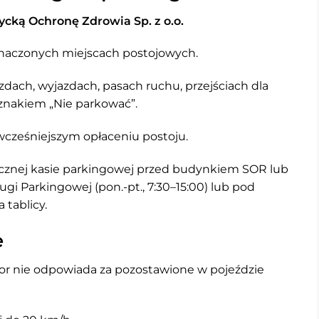
ycką Ochronę Zdrowia Sp. z o.o.
naczonych miejscach postojowych.
dach, wyjazdach, pasach ruchu, przejściach dla
znakiem „Nie parkować”.
wcześniejszym opłaceniu postoju.
ycznej kasie parkingowej przed budynkiem SOR lub
gi Parkingowej (pon.-pt., 7:30–15:00) lub pod
tablicy.
e
or nie odpowiada za pozostawione w pojeździe