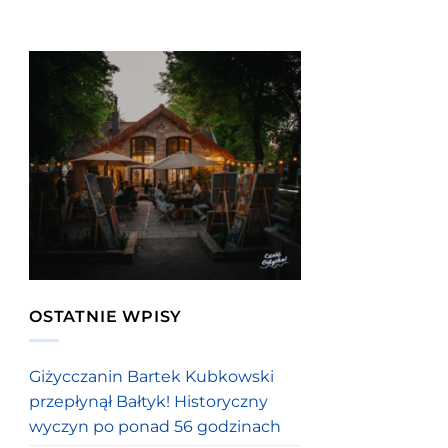
OSTATNIE WPISY
Giżycczanin Bartek Kubkowski
przepłynął Bałtyk! Historyczny
wyczyn po ponad 56 godzinach