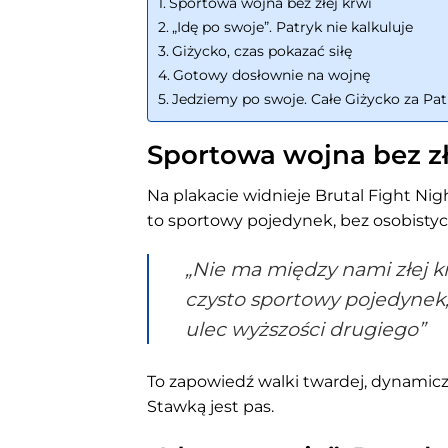
Sportowa wojna bez złej krwi
„Idę po swoje”. Patryk nie kalkuluje
Giżycko, czas pokazać siłę
Gotowy dosłownie na wojnę
Jedziemy po swoje. Całe Giżycko za Pa
Sportowa wojna bez zł
Na plakacie widnieje Brutal Fight Ni
to sportowy pojedynek, bez osobistych
„Nie ma między nami złej kr
czysto sportowy pojedynek
ulec wyższości drugiego”
To zapowiedź walki twardej, dynamiczn
Stawką jest pas.