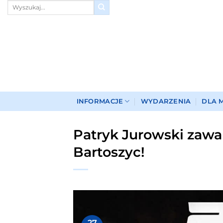
Przewiń
do
zawartości
INFORMACJE
WYDARZENIA
DLA 
Patryk Jurowski zawal
Bartoszyc!
27