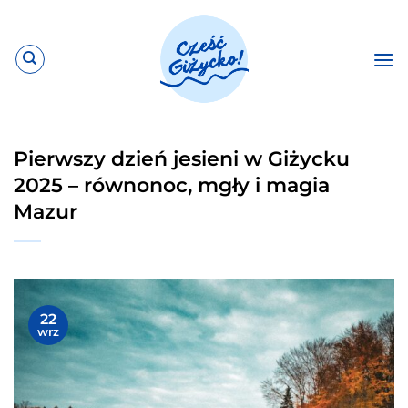
Przewiń
do
zawartości
Pierwszy dzień jesieni w Giżycku
2025 – równonoc, mgły i magia
Mazur
22
wrz