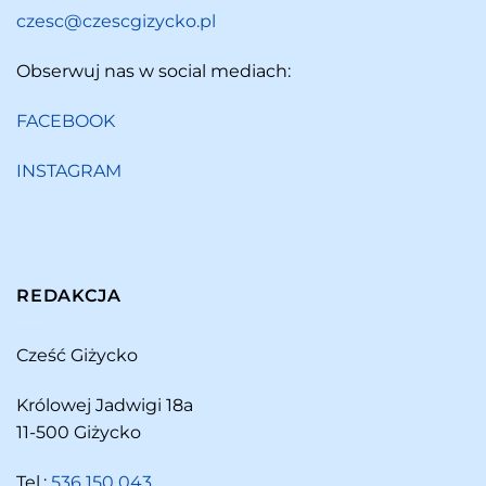
czesc@czescgizycko.pl
Obserwuj nas w social mediach:
FACEBOOK
INSTAGRAM
REDAKCJA
Cześć Giżycko
Królowej Jadwigi 18a
11-500 Giżycko
Tel.:
536 150 043