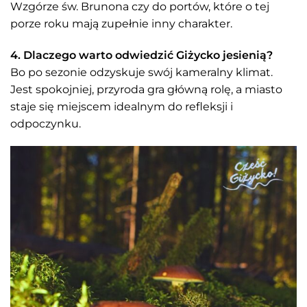
Wzgórze św. Brunona czy do portów, które o tej
porze roku mają zupełnie inny charakter.
4. Dlaczego warto odwiedzić Giżycko jesienią?
Bo po sezonie odzyskuje swój kameralny klimat.
Jest spokojniej, przyroda gra główną rolę, a miasto
staje się miejscem idealnym do refleksji i
odpoczynku.