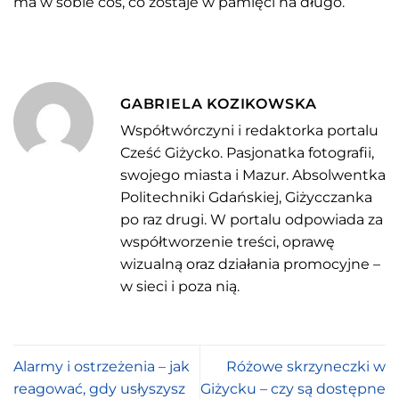
ma w sobie coś, co zostaje w pamięci na długo.
GABRIELA KOZIKOWSKA
Współtwórczyni i redaktorka portalu
Cześć Giżycko. Pasjonatka fotografii,
swojego miasta i Mazur. Absolwentka
Politechniki Gdańskiej, Giżycczanka
po raz drugi. W portalu odpowiada za
współtworzenie treści, oprawę
wizualną oraz działania promocyjne –
w sieci i poza nią.
Alarmy i ostrzeżenia – jak
Różowe skrzyneczki w
reagować, gdy usłyszysz
Giżycku – czy są dostępne