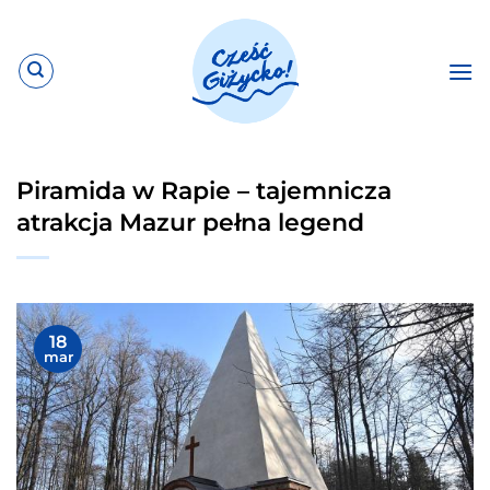
Przewiń
do
zawartości
Piramida w Rapie – tajemnicza
atrakcja Mazur pełna legend
18
mar