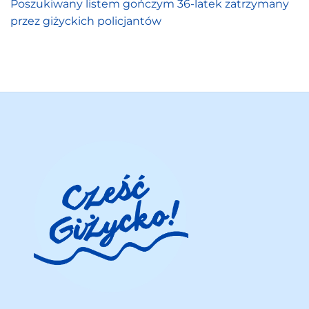
Poszukiwany listem gończym 36-latek zatrzymany
przez giżyckich policjantów