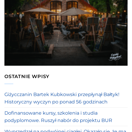
OSTATNIE WPISY
Giżycczanin Bartek Kubkowski przepłynął Bałtyk!
Historyczny wyczyn po ponad 56 godzinach
Dofinansowane kursy, szkolenia i studia
podyplomowe. Ruszył nabór do projektu BUR
Wyprzedzał na podwójnej ciągłej. Okazało się, że ma