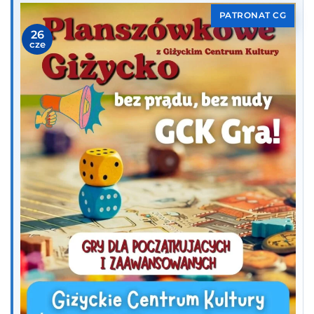
PATRONAT CG
26
cze