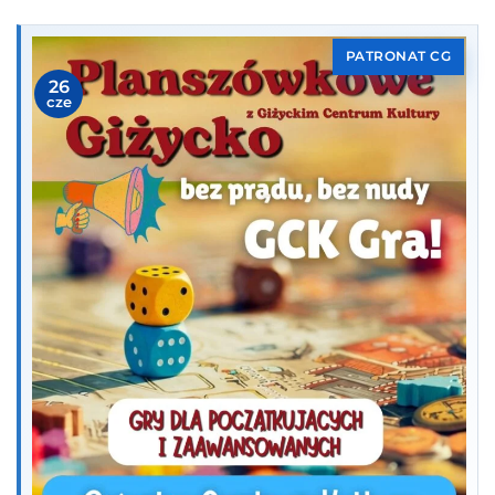
PATRONAT CG
26
cze