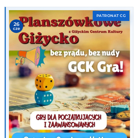
PATRONAT CG
26
cze