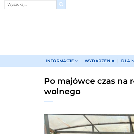
Przewiń
do
zawartości
INFORMACJE
WYDARZENIA
DLA 
Po majówce czas na re
wolnego