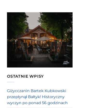
OSTATNIE WPISY
Giżycczanin Bartek Kubkowski
przepłynął Bałtyk! Historyczny
wyczyn po ponad 56 godzinach