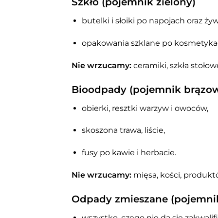
Szkło (pojemnik zielony)
butelki i słoiki po napojach oraz ży
opakowania szklane po kosmetykach 
Nie wrzucamy:
ceramiki, szkła stołow
Bioodpady (pojemnik brązo
obierki, resztki warzyw i owoców,
skoszona trawa, liście,
fusy po kawie i herbacie.
Nie wrzucamy:
mięsa, kości, produkt
Odpady zmieszane (pojemnik
wszystko, czego nie da się zakwalif