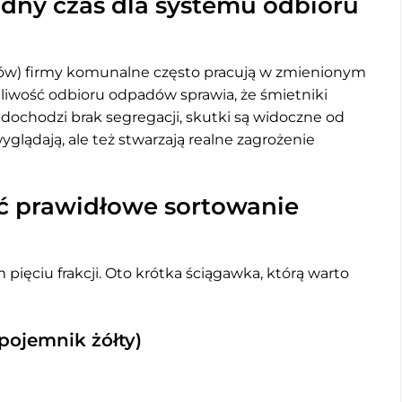
udny czas dla systemu odbioru
ów) firmy komunalne często pracują w zmienionym
iwość odbioru odpadów sprawia, że śmietniki
go dochodzi brak segregacji, skutki są widoczne od
wyglądają, ale też stwarzają realne zagrożenie
ć prawidłowe sortowanie
ięciu frakcji. Oto krótka ściągawka, którą warto
pojemnik żółty)