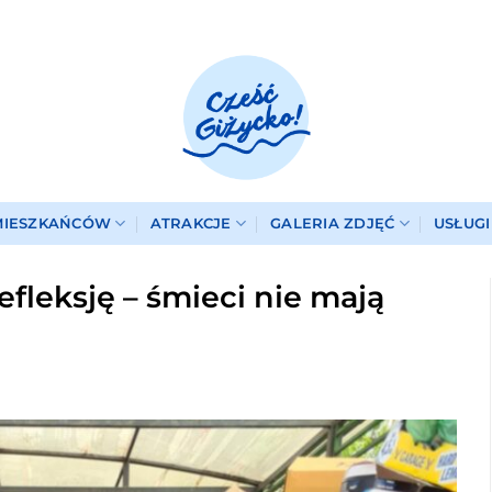
MIESZKAŃCÓW
ATRAKCJE
GALERIA ZDJĘĆ
USŁUG
fleksję – śmieci nie mają