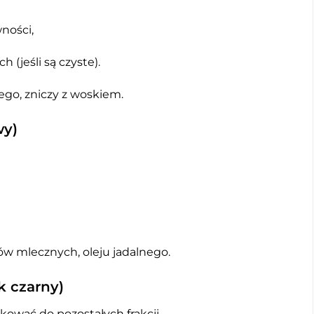
wności,
(jeśli są czyste).
ego, zniczy z woskiem.
wy)
ów mlecznych, oleju jadalnego.
 czarny)
ikować do pozostałych frakcji,