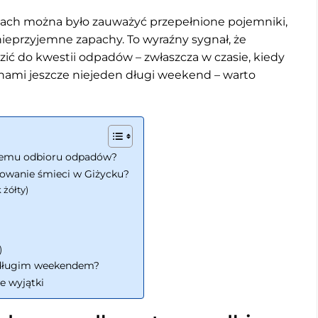
scach można było zauważyć przepełnione pojemniki,
nieprzyjemne zapachy. To wyraźny sygnał, że
ć do kwestii odpadów – zwłaszcza w czasie, kiedy
d nami jeszcze niejeden długi weekend – warto
stemu odbioru odpadów?
owanie śmieci w Giżycku?
 żółty)
)
 długim weekendem?
e wyjątki