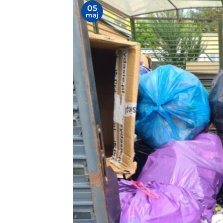
05
maj