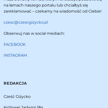
na łamach naszego portalu lub chciałbyś się
zareklamować – czekamy na wiadomość od Ciebie!
czesc@czescgizycko.pl
Obserwuj nas w social mediach:
FACEBOOK
INSTAGRAM
REDAKCJA
Cześć Giżycko
Królowej Jadwigi 18a