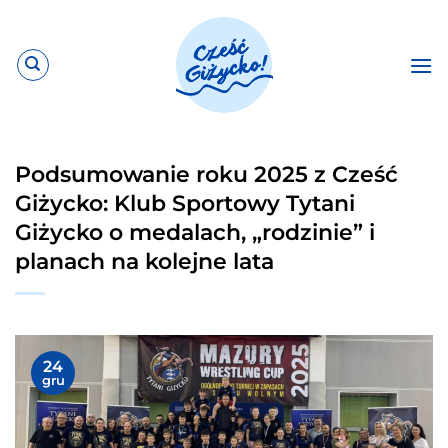
Przewiń
do
zawartości
Podsumowanie roku 2025 z Cześć
Giżycko: Klub Sportowy Tytani
Giżycko o medalach, „rodzinie” i
planach na kolejne lata
24
gru