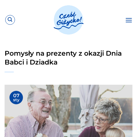
Przewiń
do
zawartości
Pomysły na prezenty z okazji Dnia
Babci i Dziadka
07
sty