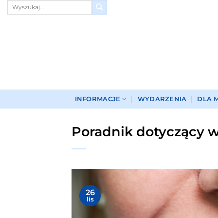
Przewiń
do
zawartości
INFORMACJE
WYDARZENIA
DLA 
Poradnik dotyczący w
26
lis