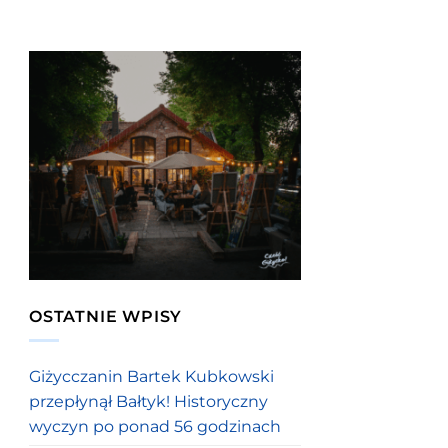
OSTATNIE WPISY
Giżycczanin Bartek Kubkowski
przepłynął Bałtyk! Historyczny
wyczyn po ponad 56 godzinach