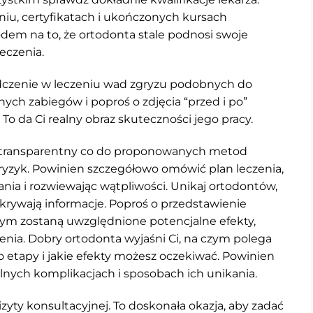
niu, certyfikatach i ukończonych kursach
odem na to, że ortodonta stale podnosi swoje
leczenia.
dczenie w leczeniu wad zgryzu podobnych do
nych zabiegów i poproś o zdjęcia “przed i po”
 da Ci realny obraz skuteczności jego pracy.
ył transparentny co do proponowanych metod
 ryzyk. Powinien szczegółowo omówić plan leczenia,
nia i rozwiewając wątpliwości. Unikaj ortodontów,
ukrywają informacje. Poproś o przedstawienie
rym zostaną uwzględnione potencjalne efekty,
enia. Dobry ortodonta wyjaśni Ci, na czym polega
ego etapy i jakie efekty możesz oczekiwać. Powinien
lnych komplikacjach i sposobach ich unikania.
izyty konsultacyjnej. To doskonała okazja, aby zadać