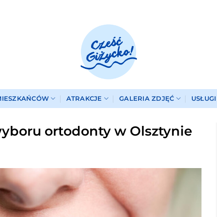
MIESZKAŃCÓW
ATRAKCJE
GALERIA ZDJĘĆ
USŁUG
yboru ortodonty w Olsztynie