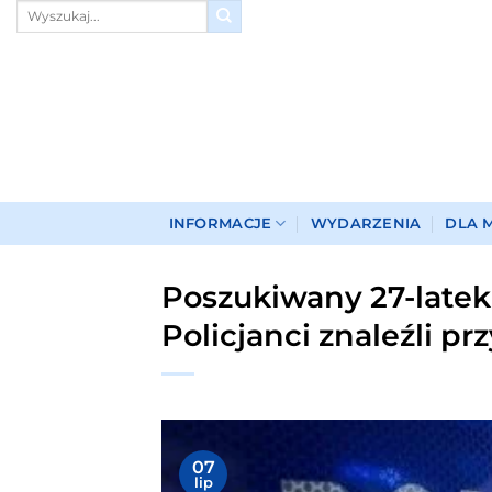
Przewiń
do
zawartości
INFORMACJE
WYDARZENIA
DLA 
Poszukiwany 27-latek
Policjanci znaleźli p
07
lip