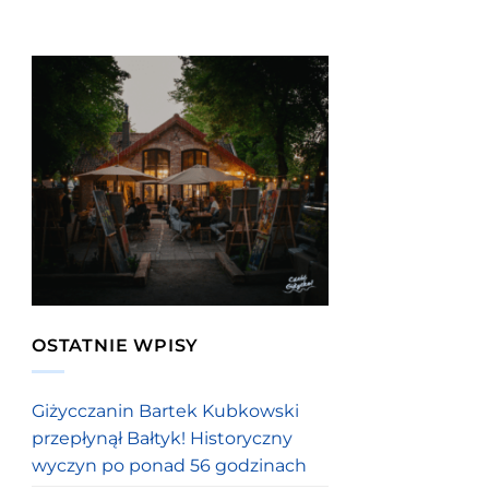
OSTATNIE WPISY
Giżycczanin Bartek Kubkowski
przepłynął Bałtyk! Historyczny
wyczyn po ponad 56 godzinach