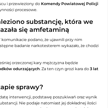
scu i przewieziony do
Komendy Powiatowej Policji
zynności procesowe.
eziono substancję, która we
azała się amfetaminą
. W komunikacie podano, że ujawnili przy nim
. Wstępne badanie narkotesterem wykazało, że chodzi
śniej orzeczonej kary mężczyzna będzie
rodków odurzających
. Za ten czyn grozi kara do
3 lat
apie sprawy?
e datę interwencji, podstawę poszukiwań oraz wynik
stancji. Nie podaje natomiast jej dokładnej ilości