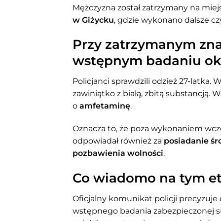
Mężczyzna został zatrzymany na miej
w Giżycku
, gdzie wykonano dalsze c
Przy zatrzymanym znal
wstępnym badaniu ok
Policjanci sprawdzili odzież 27-latka
zawiniątko z białą, zbitą substancją
o
amfetaminę
.
Oznacza to, że poza wykonaniem wcze
odpowiadał również za
posiadanie ś
pozbawienia wolności
.
Co wiadomo na tym et
Oficjalny komunikat policji precyzuj
wstępnego badania zabezpieczonej sub