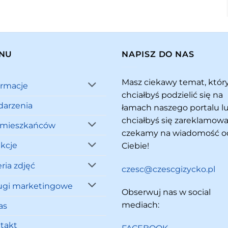
NU
NAPISZ DO NAS
Masz ciekawy temat, któ
ormacje
chciałbyś podzielić się na
arzenia
łamach naszego portalu l
chciałbyś się zareklamowa
 mieszkańców
czekamy na wiadomość o
akcje
Ciebie!
ria zdjęć
czesc@czescgizycko.pl
ugi marketingowe
Obserwuj nas w social
mediach:
as
takt