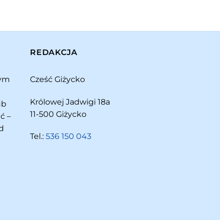
REDAKCJA
rym
Cześć Giżycko
Królowej Jadwigi 18a
ub
11-500 Giżycko
ć –
d
Tel.:
536 150 043