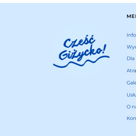
ME
Inf
Wyd
Dla
Atr
Gale
Usł
O n
Kon