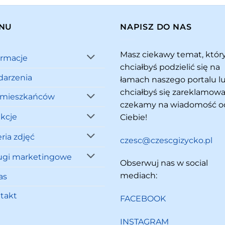
NU
NAPISZ DO NAS
Masz ciekawy temat, któ
ormacje
chciałbyś podzielić się na
arzenia
łamach naszego portalu l
chciałbyś się zareklamowa
 mieszkańców
czekamy na wiadomość o
akcje
Ciebie!
ria zdjęć
czesc@czescgizycko.pl
ugi marketingowe
Obserwuj nas w social
mediach:
as
takt
FACEBOOK
INSTAGRAM