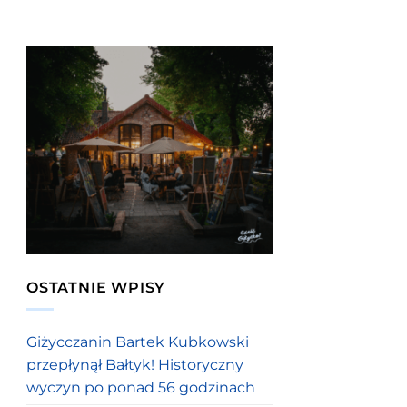
OSTATNIE WPISY
Giżycczanin Bartek Kubkowski
przepłynął Bałtyk! Historyczny
wyczyn po ponad 56 godzinach