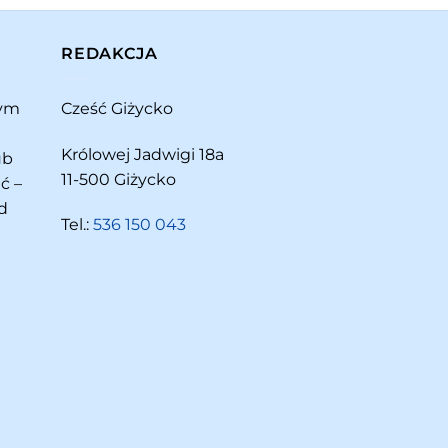
REDAKCJA
rym
Cześć Giżycko
Królowej Jadwigi 18a
ub
11-500 Giżycko
ć –
d
Tel.:
536 150 043