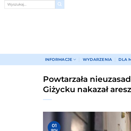
Przewiń
do
zawartości
INFORMACJE
WYDARZENIA
DLA 
Powtarzała nieuzasad
Giżycku nakazał aresz
01
gru