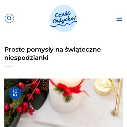
Przewiń
do
zawartości
Proste pomysły na świąteczne
niespodzianki
10
lis