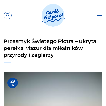
Przewiń
do
zawartości
Przesmyk Świętego Piotra – ukryta
perełka Mazur dla miłośników
przyrody i żeglarzy
29
mar