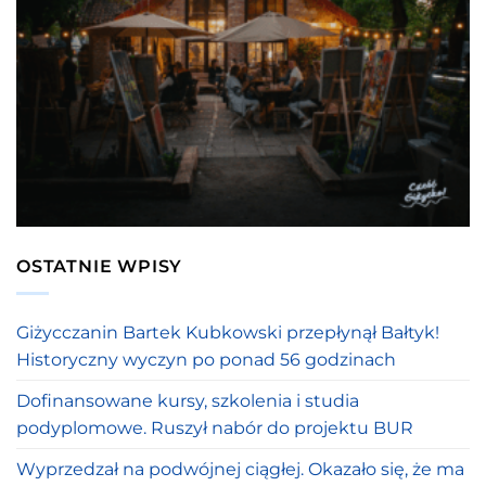
OSTATNIE WPISY
Giżycczanin Bartek Kubkowski przepłynął Bałtyk!
Historyczny wyczyn po ponad 56 godzinach
Dofinansowane kursy, szkolenia i studia
podyplomowe. Ruszył nabór do projektu BUR
Wyprzedzał na podwójnej ciągłej. Okazało się, że ma