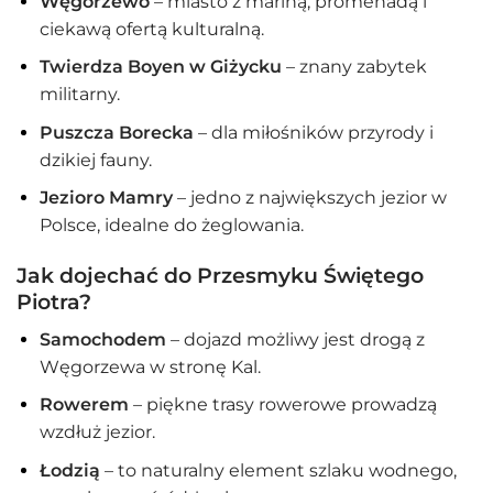
Węgorzewo
– miasto z mariną, promenadą i
ciekawą ofertą kulturalną.
Twierdza Boyen w Giżycku
– znany zabytek
militarny.
Puszcza Borecka
– dla miłośników przyrody i
dzikiej fauny.
Jezioro Mamry
– jedno z największych jezior w
Polsce, idealne do żeglowania.
Jak dojechać do Przesmyku Świętego
Piotra?
Samochodem
– dojazd możliwy jest drogą z
Węgorzewa w stronę Kal.
Rowerem
– piękne trasy rowerowe prowadzą
wzdłuż jezior.
Łodzią
– to naturalny element szlaku wodnego,