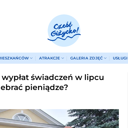
MIESZKAŃCÓW
ATRAKCJE
GALERIA ZDJĘĆ
USŁUG
 wypłat świadczeń w lipcu
debrać pieniądze?