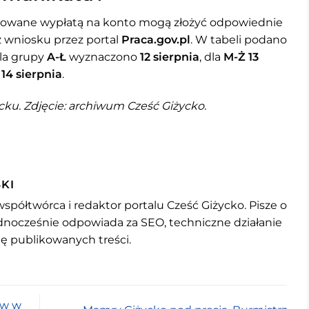
esowane wypłatą na konto mogą złożyć odpowiednie
z wniosku przez portal
Praca.gov.pl
. W tabeli podano
la grupy
A-Ł
wyznaczono
12 sierpnia
, dla
M-Ż
13
ń
14 sierpnia
.
cku. Zdjęcie: archiwum Cześć Giżycko.
KI
współtwórca i redaktor portalu Cześć Giżycko. Pisze o
jednocześnie odpowiada za SEO, techniczne działanie
mę publikowanych treści.
ów w