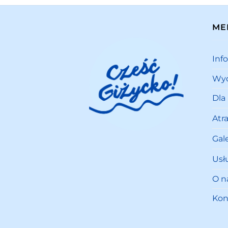
ME
Inf
Wyd
Dla
Atr
Gale
Usł
O n
Kon