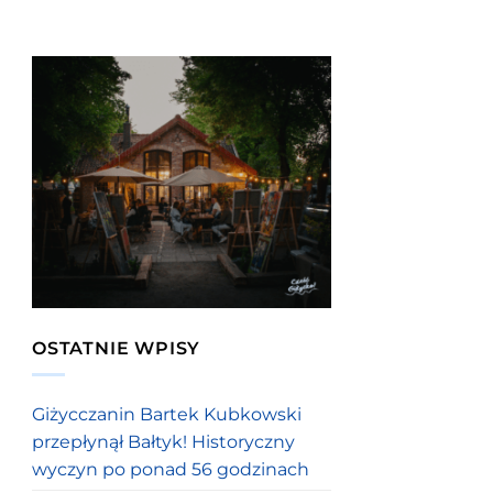
OSTATNIE WPISY
Giżycczanin Bartek Kubkowski
przepłynął Bałtyk! Historyczny
wyczyn po ponad 56 godzinach