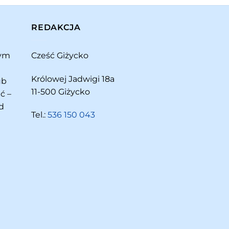
REDAKCJA
rym
Cześć Giżycko
Królowej Jadwigi 18a
ub
11-500 Giżycko
ć –
d
Tel.:
536 150 043