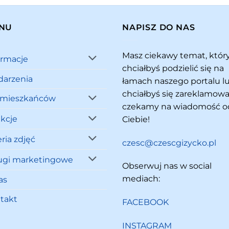
NU
NAPISZ DO NAS
Masz ciekawy temat, któ
ormacje
chciałbyś podzielić się na
arzenia
łamach naszego portalu l
chciałbyś się zareklamowa
 mieszkańców
czekamy na wiadomość o
akcje
Ciebie!
ria zdjęć
czesc@czescgizycko.pl
ugi marketingowe
Obserwuj nas w social
mediach:
as
takt
FACEBOOK
INSTAGRAM