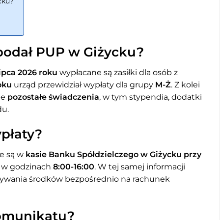
cku?
 podał PUP w Giżycku?
lipca 2026 roku
wypłacane są zasiłki dla osób z
oku
urząd przewidział wypłaty dla grupy
M-Ż
. Z kolei
ne
pozostałe świadczenia
, w tym stypendia, dodatki
du.
płaty?
ne są w
kasie Banku Spółdzielczego w Giżycku przy
ła w godzinach
8:00-16:00
. W tej samej informacji
zywania środków bezpośrednio na rachunek
komunikatu?