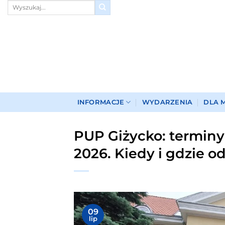
Przewiń
do
zawartości
INFORMACJE
WYDARZENIA
DLA 
PUP Giżycko: terminy
2026. Kiedy i gdzie o
09
lip