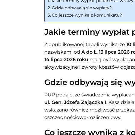
Jakie terminy wypłat podał PUP w Giży
Gdzie odbywają się wypłaty?
Co jeszcze wynika z komunikatu?
Jakie terminy wypłat
Z opublikowanej tabeli wynika, że
10 
nazwiskami od
A do Ł
.
13 lipca 2026 r
14 lipca 2026 roku
mają być wypłaca
aktywizacyjne i zwroty kosztów dojaz
Gdzie odbywają się wy
PUP podaje, że świadczenia wypłaca
ul. Gen. Józefa Zajączka 1
. Kasa dzia
wskazano również możliwość przeka
oszczędnościowo-rozliczeniowy.
Co jeszcze wynika z 