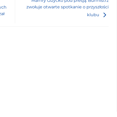
Mamry Giżycko pod presją. Burmistrz
zwołuje otwarte spotkanie o przyszłości
ych
ał
klubu