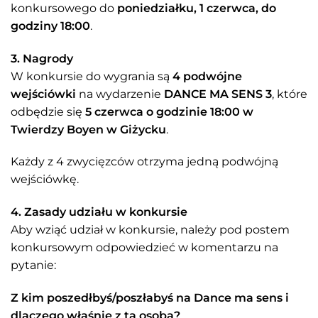
konkursowego do
poniedziałku, 1 czerwca, do
godziny 18:00
.
3. Nagrody
W konkursie do wygrania są
4 podwójne
wejściówki
na wydarzenie
DANCE MA SENS 3
, które
odbędzie się
5 czerwca o godzinie 18:00 w
Twierdzy Boyen w Giżycku
.
Każdy z 4 zwycięzców otrzyma jedną podwójną
wejściówkę.
4. Zasady udziału w konkursie
Aby wziąć udział w konkursie, należy pod postem
konkursowym odpowiedzieć w komentarzu na
pytanie:
Z kim poszedłbyś/poszłabyś na Dance ma sens i
dlaczego właśnie z tą osobą?