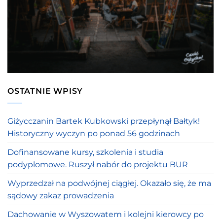
OSTATNIE WPISY
Giżycczanin Bartek Kubkowski przepłynął Bałtyk!
Historyczny wyczyn po ponad 56 godzinach
Dofinansowane kursy, szkolenia i studia
podyplomowe. Ruszył nabór do projektu BUR
Wyprzedzał na podwójnej ciągłej. Okazało się, że ma
sądowy zakaz prowadzenia
Dachowanie w Wyszowatem i kolejni kierowcy po