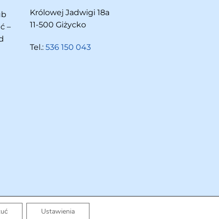
Królowej Jadwigi 18a
ub
11-500 Giżycko
ć –
d
Tel.:
536 150 043
zuć
Ustawienia