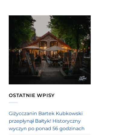
OSTATNIE WPISY
Giżycczanin Bartek Kubkowski
przepłynął Bałtyk! Historyczny
wyczyn po ponad 56 godzinach