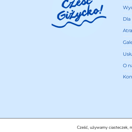
Wyd
Dla
Atr
Gale
Usł
O n
Kon
Cześć, używamy ciasteczek, 