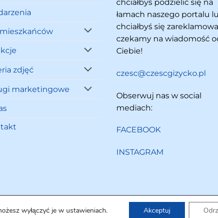
chciałbyś podzielić się na
arzenia
łamach naszego portalu l
chciałbyś się zareklamowa
 mieszkańców
czekamy na wiadomość o
akcje
Ciebie!
ria zdjęć
czesc@czescgizycko.pl
ugi marketingowe
Obserwuj nas w social
mediach:
as
takt
FACEBOOK
INSTAGRAM
możesz wyłączyć je w ustawieniach.
Akceptuj
Odr
Copyright 2026 ©
Cześć Giżycko