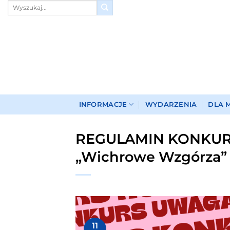
Przewiń
do
zawartości
INFORMACJE
WYDARZENIA
DLA 
REGULAMIN KONKU
„Wichrowe Wzgórza” 
11