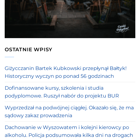
OSTATNIE WPISY
Giżycczanin Bartek Kubkowski przepłynął Bałtyk!
Historyczny wyczyn po ponad 56 godzinach
Dofinansowane kursy, szkolenia i studia
podyplomowe. Ruszył nabór do projektu BUR
Wyprzedzał na podwójnej ciągłej. Okazało się, że ma
sądowy zakaz prowadzenia
Dachowanie w Wyszowatem i kolejni kierowcy po
alkoholu. Policja podsumowała kilka dni na drogach