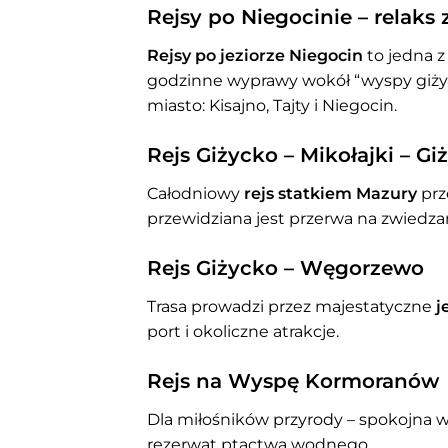
Rejsy po Niegocinie – relaks
Rejsy po jeziorze Niegocin
to jedna z
godzinne wyprawy wokół “wyspy giżyck
miasto: Kisajno, Tajty i Niegocin.
Rejs Giżycko – Mikołajki – Gi
Całodniowy
rejs statkiem Mazury
prz
przewidziana jest przerwa na zwiedzan
Rejs Giżycko – Węgorzewo
Trasa prowadzi przez majestatyczne
j
port i okoliczne atrakcje.
Rejs na Wyspę Kormoranów
Dla miłośników przyrody – spokojna w
rezerwat ptactwa wodnego.