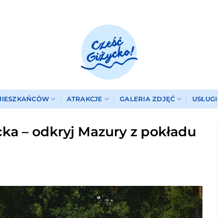
MIESZKAŃCÓW
ATRAKCJE
GALERIA ZDJĘĆ
USŁUG
cka – odkryj Mazury z pokładu