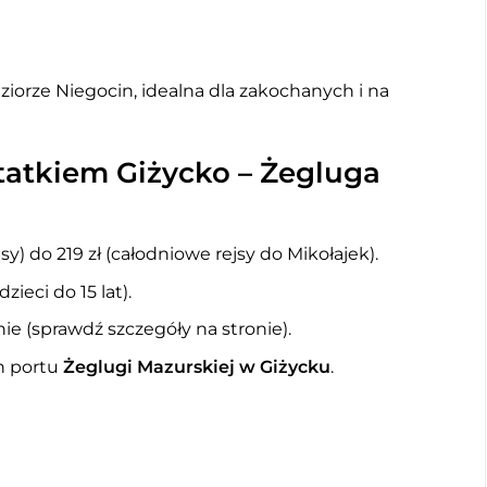
iorze Niegocin, idealna dla zakochanych i na
 statkiem Giżycko – Żegluga
ejsy) do 219 zł (całodniowe rejsy do Mikołajek).
dzieci do 15 lat).
ie (sprawdź szczegóły na stronie).
ch portu
Żeglugi Mazurskiej w Giżycku
.