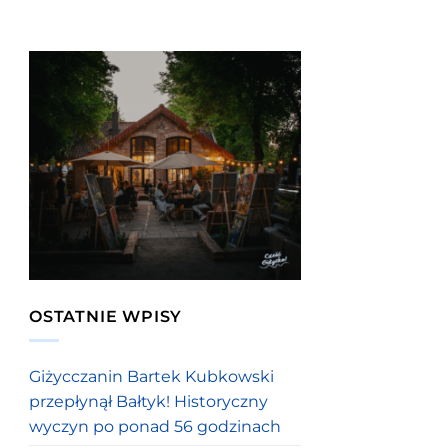
OSTATNIE WPISY
Giżycczanin Bartek Kubkowski
przepłynął Bałtyk! Historyczny
wyczyn po ponad 56 godzinach