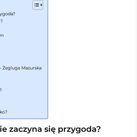
zygoda?
o?
iem
o – Żegluga Mazurska
?
cko?
ie zaczyna się przygoda?