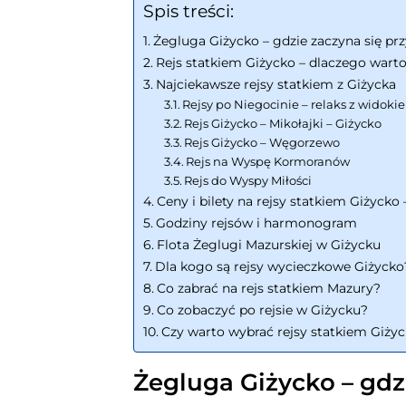
Spis treści:
Żegluga Giżycko – gdzie zaczyna się pr
Rejs statkiem Giżycko – dlaczego wart
Najciekawsze rejsy statkiem z Giżycka
Rejsy po Niegocinie – relaks z widok
Rejs Giżycko – Mikołajki – Giżycko
Rejs Giżycko – Węgorzewo
Rejs na Wyspę Kormoranów
Rejs do Wyspy Miłości
Ceny i bilety na rejsy statkiem Giżyck
Godziny rejsów i harmonogram
Flota Żeglugi Mazurskiej w Giżycku
Dla kogo są rejsy wycieczkowe Giżycko
Co zabrać na rejs statkiem Mazury?
Co zobaczyć po rejsie w Giżycku?
Czy warto wybrać rejsy statkiem Giży
Żegluga Giżycko – gdz