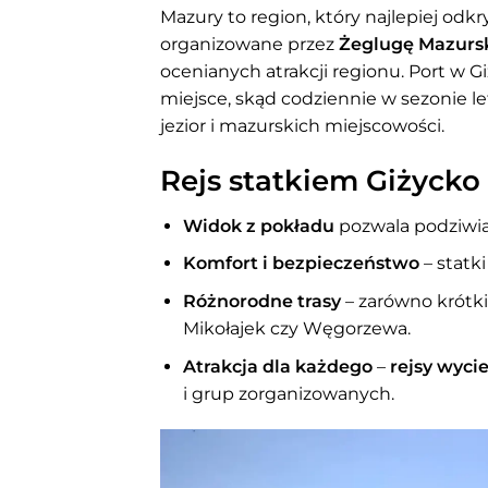
Mazury to region, który najlepiej odk
organizowane przez
Żeglugę Mazurs
ocenianych atrakcji regionu. Port w Gi
miejsce, skąd codziennie w sezonie le
jezior i mazurskich miejscowości.
Rejs statkiem Giżycko
Widok z pokładu
pozwala podziwia
Komfort i bezpieczeństwo
– statk
Różnorodne trasy
– zarówno krótk
Mikołajek czy Węgorzewa.
Atrakcja dla każdego
–
rejsy wyci
i grup zorganizowanych.