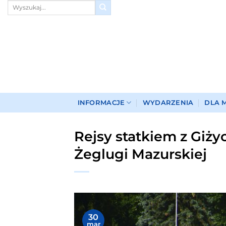
Przewiń
do
zawartości
INFORMACJE
WYDARZENIA
DLA 
Rejsy statkiem z Giży
Żeglugi Mazurskiej
30
mar