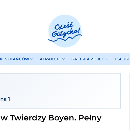
MIESZKAŃCÓW
ATRAKCJE
GALERIA ZDJĘĆ
USŁUG
na 1
 w Twierdzy Boyen. Pełny