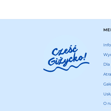
ME
Inf
Wyd
Dla
Atr
Gale
Usł
O n