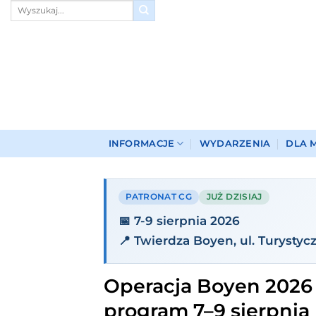
Przewiń
do
zawartości
INFORMACJE
WYDARZENIA
DLA 
PATRONAT CG
JUŻ DZISIAJ
📅 7-9 sierpnia 2026
📍 Twierdza Boyen, ul. Turystycz
Operacja Boyen 2026
program 7–9 sierpnia