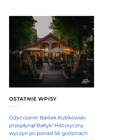
OSTATNIE WPISY
Giżycczanin Bartek Kubkowski
przepłynął Bałtyk! Historyczny
wyczyn po ponad 56 godzinach