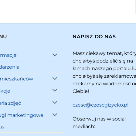
NU
NAPISZ DO NAS
Masz ciekawy temat, któ
ormacje
chciałbyś podzielić się na
arzenia
łamach naszego portalu l
chciałbyś się zareklamowa
 mieszkańców
czekamy na wiadomość o
akcje
Ciebie!
ria zdjęć
czesc@czescgizycko.pl
ugi marketingowe
Obserwuj nas w social
mediach:
as