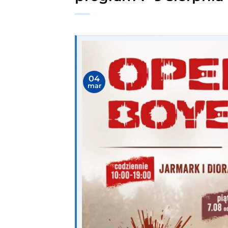
04
mar