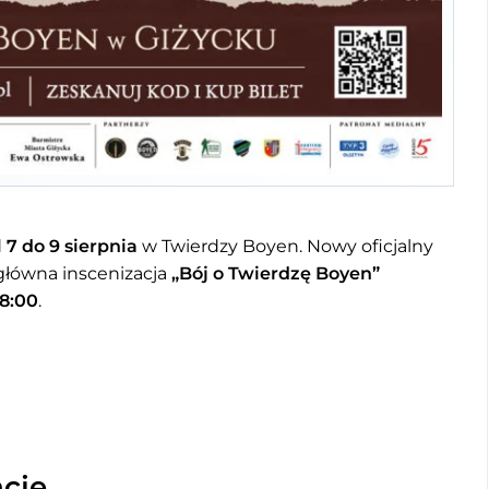
d
7 do 9 sierpnia
w Twierdzy Boyen. Nowy oficjalny
 główna inscenizacja
„Bój o Twierdzę Boyen”
18:00
.
cje