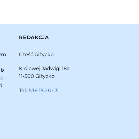
REDAKCJA
rym
Cześć Giżycko
Królowej Jadwigi 18a
ub
11-500 Giżycko
ć –
d
Tel.:
536 150 043