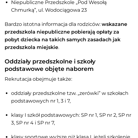
Niepubliczne Przedszkole „Pod Wesołą
Chmurką”, ul. Wodociągowa 23
Bardzo istotna informacja dla rodziców:
wskazane
przedszkola niepubliczne pobierają opłaty za
pobyt dziecka na takich samych zasadach jak
przedszkola miejskie
.
Oddziały przedszkolne i szkoły
podstawowe objęte naborem
Rekrutacja obejmuje także:
oddziały przedszkolne tzw. „zerówki” w szkołach
podstawowych nr 1, 3 i 7,
klasy I szkół podstawowych: SP nr 1, SP nr 2, SP nr
3, SP nr 4 i SP nr 7,
klasy sportowe wyższe niż klasa I, jeżeli szkolenie