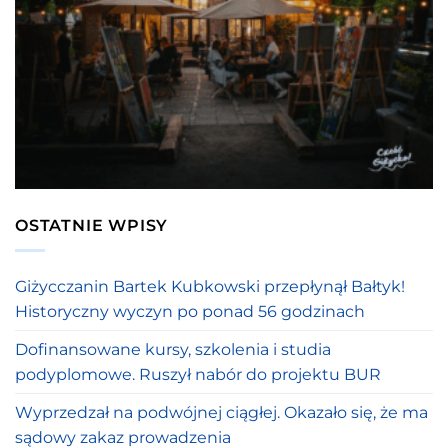
OSTATNIE WPISY
Giżycczanin Bartek Kubkowski przepłynął Bałtyk!
Historyczny wyczyn po ponad 56 godzinach
Dofinansowane kursy, szkolenia i studia
podyplomowe. Ruszył nabór do projektu BUR
Wyprzedzał na podwójnej ciągłej. Okazało się, że ma
sądowy zakaz prowadzenia