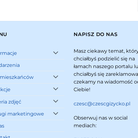
NU
NAPISZ DO NAS
Masz ciekawy temat, któ
ormacje
chciałbyś podzielić się na
arzenia
łamach naszego portalu l
chciałbyś się zareklamowa
 mieszkańców
czekamy na wiadomość o
akcje
Ciebie!
ria zdjęć
czesc@czescgizycko.pl
ugi marketingowe
Obserwuj nas w social
mediach:
as
takt