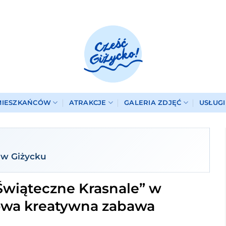
MIESZKAŃCÓW
ATRAKCJE
GALERIA ZDJĘĆ
USŁUG
a w Giżycku
Świąteczne Krasnale” w
kowa kreatywna zabawa