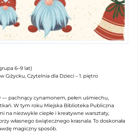
(grupa 6–9 lat)
 Giżycku, Czytelnia dla Dzieci – 1. piętro
owy — pachnący cynamonem, pełen uśmiechu,
tkań. W tym roku Miejska Biblioteka Publiczna
i na niezwykle ciepłe i kreatywne warsztaty,
orzy własnego świątecznego krasnala. To doskonała
rawdę magiczny sposób.