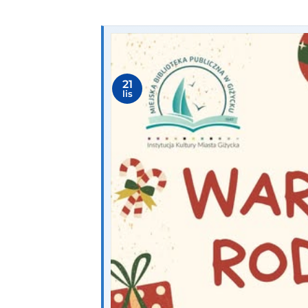
21
lis