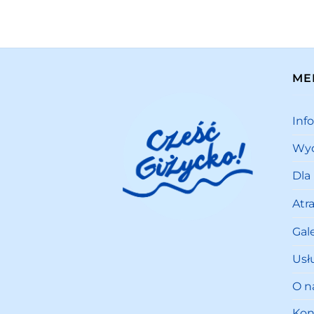
ME
Inf
Wyd
Dla
Atr
Gale
Usł
O n
Kon