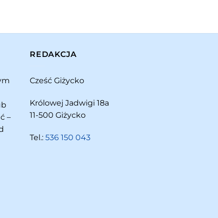
REDAKCJA
rym
Cześć Giżycko
Królowej Jadwigi 18a
ub
11-500 Giżycko
ć –
d
Tel.:
536 150 043