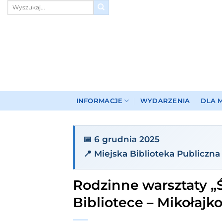
Przewiń
do
zawartości
INFORMACJE
WYDARZENIA
DLA 
📅 6 grudnia 2025
📍 Miejska Biblioteka Publiczn
Rodzinne warsztaty „
Bibliotece – Mikołaj