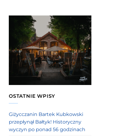
OSTATNIE WPISY
Giżycczanin Bartek Kubkowski
przepłynął Bałtyk! Historyczny
wyczyn po ponad 56 godzinach