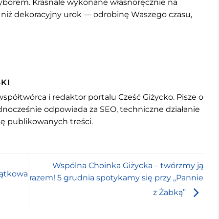
wyborem. Krasnale wykonane własnoręcznie na
 niż dekoracyjny urok — odrobinę Waszego czasu,
KI
współtwórca i redaktor portalu Cześć Giżycko. Pisze o
jednocześnie odpowiada za SEO, techniczne działanie
mę publikowanych treści.
Wspólna Choinka Giżycka – twórzmy ją
jątkowa
razem! 5 grudnia spotykamy się przy „Pannie
z Żabką”