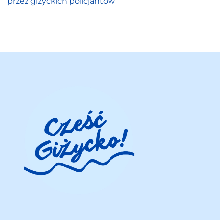
przez giżyckich policjantów