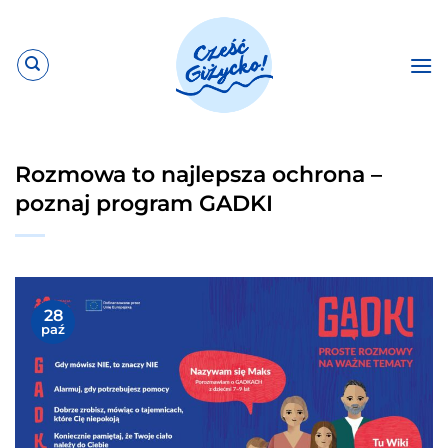
Przewiń
do
zawartości
Rozmowa to najlepsza ochrona –
poznaj program GADKI
28
paź