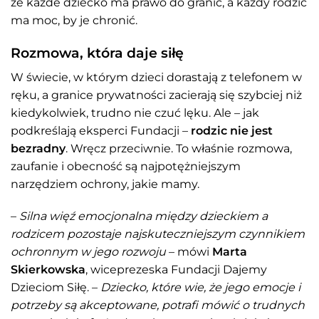
że każde dziecko ma prawo do granic, a każdy rodzic
ma moc, by je chronić.
Rozmowa, która daje siłę
W świecie, w którym dzieci dorastają z telefonem w
ręku, a granice prywatności zacierają się szybciej niż
kiedykolwiek, trudno nie czuć lęku. Ale – jak
podkreślają eksperci Fundacji –
rodzic nie jest
bezradny
. Wręcz przeciwnie. To właśnie rozmowa,
zaufanie i obecność są najpotężniejszym
narzędziem ochrony, jakie mamy.
–
Silna więź emocjonalna między dzieckiem a
rodzicem pozostaje najskuteczniejszym czynnikiem
ochronnym w jego rozwoju
– mówi
Marta
Skierkowska
, wiceprezeska Fundacji Dajemy
Dzieciom Siłę. –
Dziecko, które wie, że jego emocje i
potrzeby są akceptowane, potrafi mówić o trudnych