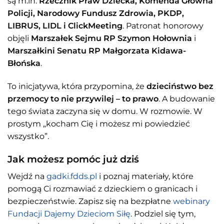
są m.in.
Rzecznik Praw Dziecka, Komenda Główna
Policji, Narodowy Fundusz Zdrowia, PKDP,
LIBRUS, LIDL i ClickMeeting
. Patronat honorowy
objęli
Marszałek Sejmu RP Szymon Hołownia
i
Marszałkini Senatu RP Małgorzata Kidawa-
Błońska
.
To inicjatywa, która przypomina, że
dzieciństwo bez
przemocy to nie przywilej – to prawo
. A budowanie
tego świata zaczyna się w domu. W rozmowie. W
prostym „kocham Cię i możesz mi powiedzieć
wszystko”.
Jak możesz pomóc już dziś
Wejdź na
gadki.fdds.pl
i poznaj materiały, które
pomogą Ci rozmawiać z dzieckiem o granicach i
bezpieczeństwie. Zapisz się na bezpłatne
webinary
Fundacji Dajemy Dzieciom Siłę
. Podziel się tym,