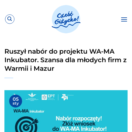
Przewiń
do
zawartości
Ruszył nabór do projektu WA-MA
Inkubator. Szansa dla młodych firm z
Warmii i Mazur
05
sty