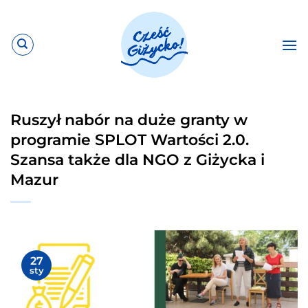
Przewiń
do
zawartości
Ruszył nabór na duże granty w
programie SPLOT Wartości 2.0.
Szansa także dla NGO z Giżycka i
Mazur
27
sty