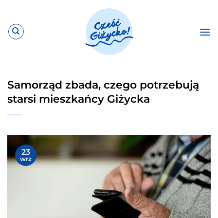
Przewiń
do
zawartości
Samorząd zbada, czego potrzebują
starsi mieszkańcy Giżycka
23
wrz