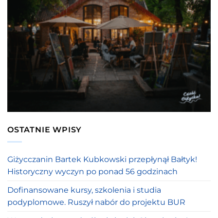
OSTATNIE WPISY
Giżycczanin Bartek Kubkowski przepłynął Bałtyk!
Historyczny wyczyn po ponad 56 godzinach
Dofinansowane kursy, szkolenia i studia
podyplomowe. Ruszył nabór do projektu BUR