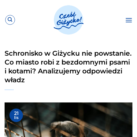
Przewiń
do
zawartości
Schronisko w Giżycku nie powstanie.
Co miasto robi z bezdomnymi psami
i kotami? Analizujemy odpowiedzi
władz
21
lis