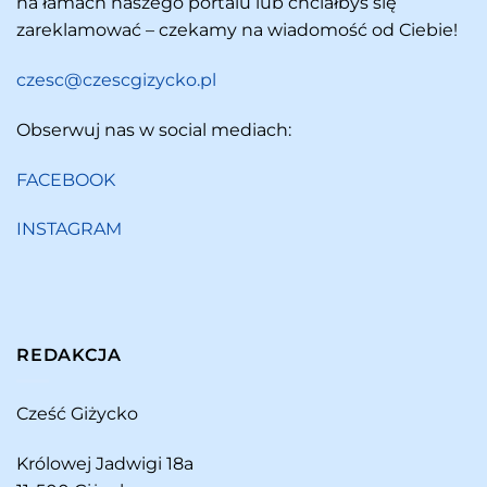
na łamach naszego portalu lub chciałbyś się
zareklamować – czekamy na wiadomość od Ciebie!
czesc@czescgizycko.pl
Obserwuj nas w social mediach:
FACEBOOK
INSTAGRAM
REDAKCJA
Cześć Giżycko
Królowej Jadwigi 18a