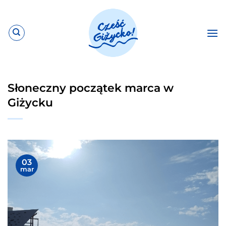
Przewiń
do
zawartości
Słoneczny początek marca w
Giżycku
03
mar