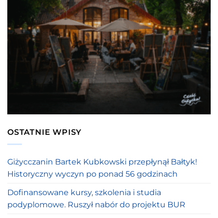
OSTATNIE WPISY
Giżycczanin Bartek Kubkowski przepłynął Bałtyk!
Historyczny wyczyn po ponad 56 godzinach
Dofinansowane kursy, szkolenia i studia
podyplomowe. Ruszył nabór do projektu BUR