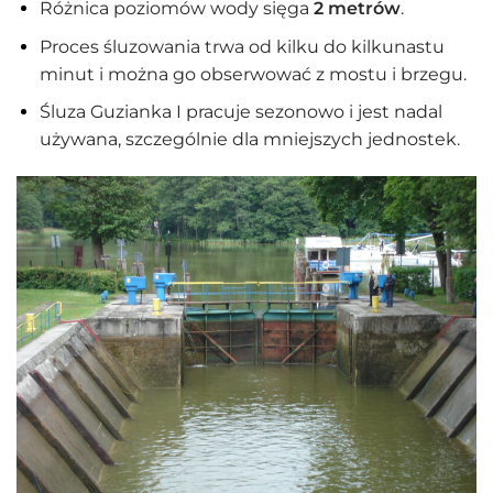
Różnica poziomów wody sięga
2 metrów
.
Proces śluzowania trwa od kilku do kilkunastu
minut i można go obserwować z mostu i brzegu.
Śluza Guzianka I pracuje sezonowo i jest nadal
używana, szczególnie dla mniejszych jednostek.