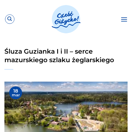
Przewiń
do
zawartości
Śluza Guzianka I i II – serce
mazurskiego szlaku żeglarskiego
18
mar