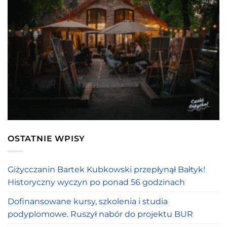
OSTATNIE WPISY
Giżycczanin Bartek Kubkowski przepłynął Bałtyk!
Historyczny wyczyn po ponad 56 godzinach
Dofinansowane kursy, szkolenia i studia
podyplomowe. Ruszył nabór do projektu BUR