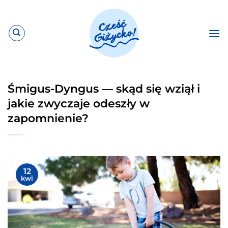
Przewiń
do
zawartości
Śmigus-Dyngus — skąd się wziął i
jakie zwyczaje odeszły w
zapomnienie?
12
kwi