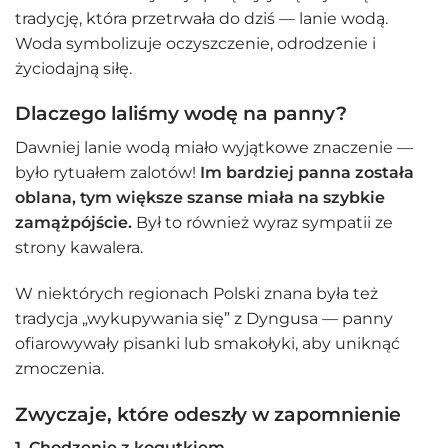
tradycję, która przetrwała do dziś — lanie wodą.
Woda symbolizuje oczyszczenie, odrodzenie i
życiodajną siłę.
Dlaczego laliśmy wodę na panny?
Dawniej lanie wodą miało wyjątkowe znaczenie —
było rytuałem zalotów!
Im bardziej panna została
oblana, tym większe szanse miała na szybkie
zamążpójście.
Był to również wyraz sympatii ze
strony kawalera.
W niektórych regionach Polski znana była też
tradycja „wykupywania się” z Dyngusa — panny
ofiarowywały pisanki lub smakołyki, aby uniknąć
zmoczenia.
Zwyczaje, które odeszły w zapomnienie
1.
Chodzenie z kogutkiem