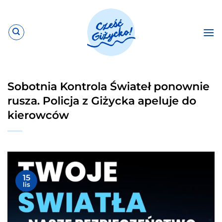
Przewiń
do
zawartości
Sobotnia Kontrola Świateł ponownie
rusza. Policja z Giżycka apeluje do
kierowców
15
lis